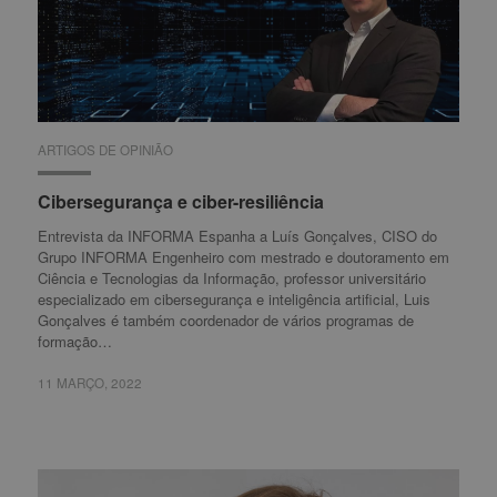
ARTIGOS DE OPINIÃO
ARTIGOS DE OPINIÃO
Cibersegurança e ciber-resiliência
Cibersegurança e ciber-resiliência
Entrevista da INFORMA Espanha a Luís Gonçalves, CISO do
Grupo INFORMA Engenheiro com mestrado e doutoramento em
Ciência e Tecnologias da Informação, professor universitário
especializado em cibersegurança e inteligência artificial, Luis
Gonçalves é também coordenador de vários programas de
formação…
11 MARÇO, 2022
11 MARÇO, 2022