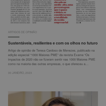
ARTIGOS DE OPINIÃO
ARTIGOS DE OPINIÃO
Sustentáveis, resilientes e com os olhos no futuro
Sustentáveis, resilientes e com os olhos no futuro
Artigo de opinião de Teresa Cardoso de Menezes, publicado na
edição especial “1000 Maiores PME” da revista Exame “Os
impactos de 2020 não se fizeram sentir nas 1000 Maiores PME
como na maioria das outras empresas, o que ofereceu a…
30 JANEIRO, 2023
30 JANEIRO, 2023