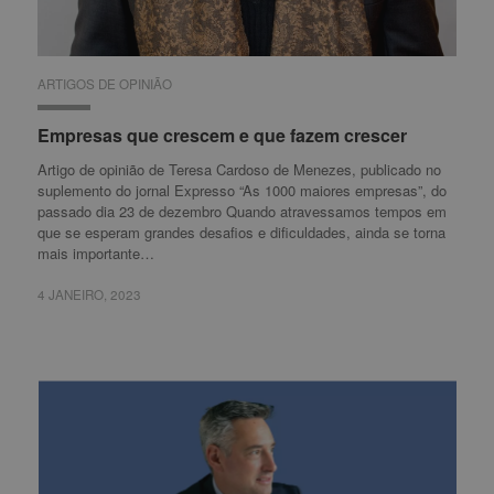
ARTIGOS DE OPINIÃO
ARTIGOS DE OPINIÃO
Empresas que crescem e que fazem crescer
Empresas que crescem e que fazem crescer
Artigo de opinião de Teresa Cardoso de Menezes, publicado no
suplemento do jornal Expresso “As 1000 maiores empresas”, do
passado dia 23 de dezembro Quando atravessamos tempos em
que se esperam grandes desafios e dificuldades, ainda se torna
mais importante…
4 JANEIRO, 2023
4 JANEIRO, 2023