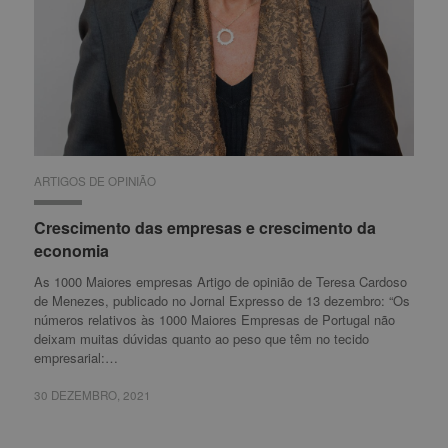
ARTIGOS DE OPINIÃO
ARTIGOS DE OPINIÃO
Crescimento das empresas e crescimento da
Crescimento das empresas e crescimento da
economia
economia
As 1000 Maiores empresas Artigo de opinião de Teresa Cardoso
de Menezes, publicado no Jornal Expresso de 13 dezembro: “Os
números relativos às 1000 Maiores Empresas de Portugal não
deixam muitas dúvidas quanto ao peso que têm no tecido
empresarial:…
30 DEZEMBRO, 2021
30 DEZEMBRO, 2021