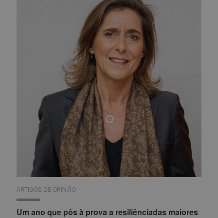
ARTIGOS DE OPINIÃO
ARTIGOS DE OPINIÃO
Um ano que pôs à prova a resiliênciadas maiores
Um ano que pôs à prova a resiliênciadas maiores