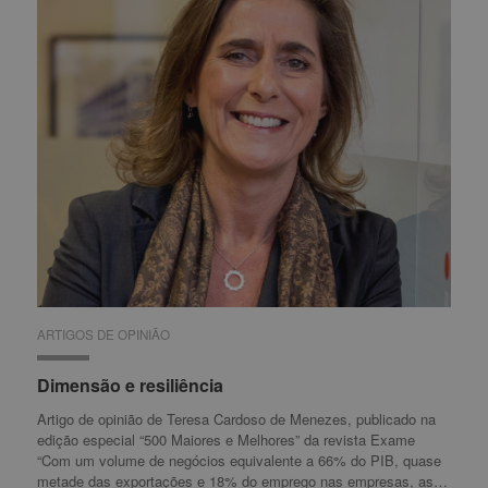
ARTIGOS DE OPINIÃO
ARTIGOS DE OPINIÃO
Dimensão e resiliência
Dimensão e resiliência
Artigo de opinião de Teresa Cardoso de Menezes, publicado na
edição especial “500 Maiores e Melhores” da revista Exame
“Com um volume de negócios equivalente a 66% do PIB, quase
metade das exportações e 18% do emprego nas empresas, as…