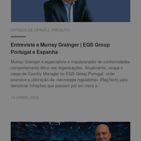
,
ARTIGOS DE OPINIÃO
ARTIGOS DE OPINIÃO
PRODUTO
PRODUTO
Entrevista a Murray Grainger | EQS Group
Entrevista a Murray Grainger | EQS Group
Portugal e Espanha
Portugal e Espanha
Murray Grainger é especialista e impulsionador de conformidadee
comportamento ético nas organizações. Atualmente, ocupa o
cargo de Country Manager no EQS Group Portugal, onde
promove a utilização da «tecnologia regulatória» (RegTech) para
denunciar infrações que possam pôr em risco a…
15 JUNHO, 2022
15 JUNHO, 2022