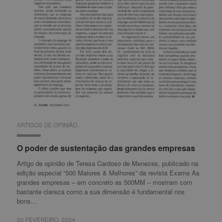
ARTIGOS DE OPINIÃO
ARTIGOS DE OPINIÃO
O poder de sustentação das grandes empresas
O poder de sustentação das grandes empresas
Artigo de opinião de Teresa Cardoso de Menezes, publicado na
edição especial “500 Maiores & Melhores” da revista Exame As
grandes empresas – em concreto as 500MM – mostram com
bastante clareza como a sua dimensão é fundamental nos
bons…
20 FEVEREIRO, 2024
20 FEVEREIRO, 2024