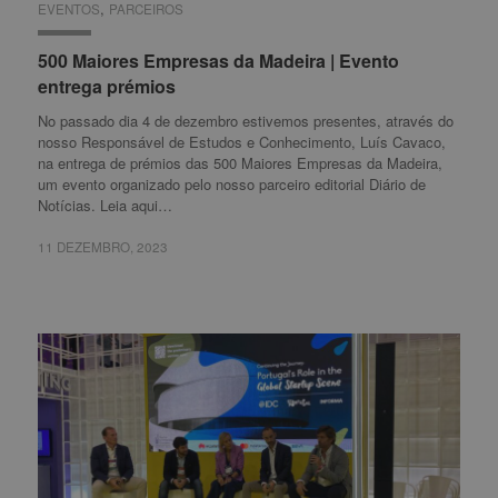
,
EVENTOS
EVENTOS
PARCEIROS
PARCEIROS
500 Maiores Empresas da Madeira | Evento
500 Maiores Empresas da Madeira | Evento
entrega prémios
entrega prémios
No passado dia 4 de dezembro estivemos presentes, através do
nosso Responsável de Estudos e Conhecimento, Luís Cavaco,
na entrega de prémios das 500 Maiores Empresas da Madeira,
um evento organizado pelo nosso parceiro editorial Diário de
Notícias. Leia aqui…
11 DEZEMBRO, 2023
11 DEZEMBRO, 2023