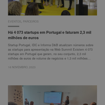
,
EVENTOS
EVENTOS
PARCEIROS
PARCEIROS
Há 4 073 startups em Portugal e faturam 2,3 mil
Há 4 073 startups em Portugal e faturam 2,3 mil
milhões de euros
milhões de euros
Startup Portugal, IDC e Informa D&B atualizam números sobre
as startups para apresentação na Web Summit Existem 4 073
startups em Portugal que geram, no seu conjunto, 2,3 mil
milhões de euros de volume de negócios e 1,3 mil milhões…
16 NOVEMBRO, 2023
16 NOVEMBRO, 2023