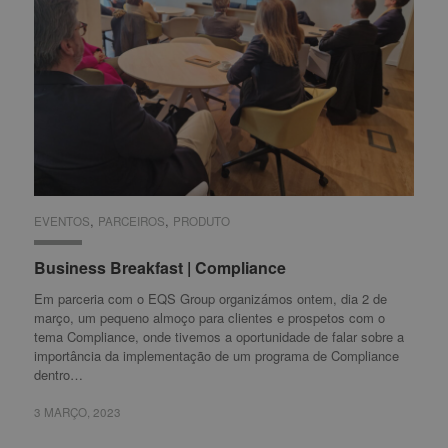
,
,
EVENTOS
EVENTOS
PARCEIROS
PARCEIROS
PRODUTO
PRODUTO
Business Breakfast | Compliance
Business Breakfast | Compliance
Em parceria com o EQS Group organizámos ontem, dia 2 de
março, um pequeno almoço para clientes e prospetos com o
tema Compliance, onde tivemos a oportunidade de falar sobre a
importância da implementação de um programa de Compliance
dentro…
3 MARÇO, 2023
3 MARÇO, 2023