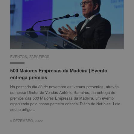
,
EVENTOS
EVENTOS
PARCEIROS
PARCEIROS
500 Maiores Empresas da Madeira | Evento
500 Maiores Empresas da Madeira | Evento
entrega prémios
entrega prémios
No passado dia 30 de novembro estivemos presentes, através
do nosso Diretor de Vendas António Barreiros, na entrega de
prémios das 500 Maiores Empresas da Madeira, um evento
organizado pelo nosso parceiro editorial Diário de Notícias. Leia
aqui o artigo…
9 DEZEMBRO, 2022
9 DEZEMBRO, 2022