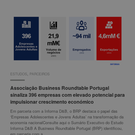
,
ESTUDOS
ESTUDOS
PARCEIROS
PARCEIROS
Associação Business Roundtable Portugal
Associação Business Roundtable Portugal
sinaliza 396 empresas com elevado potencial para
sinaliza 396 empresas com elevado potencial para
impulsionar crescimento económico
impulsionar crescimento económico
Em parceria com a Informa D&B, o BRP destaca o papel das
‘Empresas Adolescentes e Jovens Adultas’ na transformação da
economia nacionalConsulte aqui o Sumário Executivo do Estudo
Informa D&B A Business Roundtable Portugal (BRP) identificou,
em parceria com a…