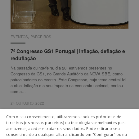
,
EVENTOS
EVENTOS
PARCEIROS
PARCEIROS
7º Congresso GS1 Portugal | Inflação, deflação e
7º Congresso GS1 Portugal | Inflação, deflação e
reduflação
reduflação
Na passada quinta-feira, dia 20, estivemos presentes no
Congresso da GS1, no Grande Auditório da NOVA SBE, como
patrocinadores do evento. Este Congresso, cujo tema central foi
a atual inflação e o seu impacto na economia nacional, contou
com a…
24 OUTUBRO, 2022
24 OUTUBRO, 2022
Com o seu consentimento, utilizaremos cookies próprios e de
terceiros (os nossos parceiros) ou tecnologias semelhantes para
armazenar, aceder e tratar os seus dados. Pode retirar o seu
Carregar mais artigos
consentimento a qualquer altura, clicando em "Configurar" ou na