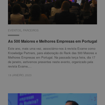
,
EVENTOS
EVENTOS
PARCEIROS
PARCEIROS
As 500 Maiores e Melhores Empresas em Portugal
As 500 Maiores e Melhores Empresas em Portugal
Este ano, mais uma vez, associámo-nos à revista Exame como
Knowledge Partners, para elaboração do Rank das 500 Maiores e
Melhores Empresas em Portugal. Na passada terça feira, dia 17
de janeiro, estivemos presentes neste evento, organizado pela
revista Exame,…
19 JANEIRO, 2023
19 JANEIRO, 2023