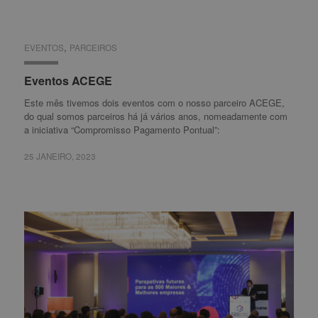
,
EVENTOS
EVENTOS
PARCEIROS
PARCEIROS
Eventos ACEGE
Eventos ACEGE
Este mês tivemos dois eventos com o nosso parceiro ACEGE,
do qual somos parceiros há já vários anos, nomeadamente com
a iniciativa “Compromisso Pagamento Pontual”:
25 JANEIRO, 2023
25 JANEIRO, 2023