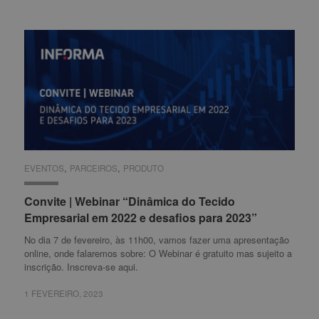
,
,
EVENTOS
EVENTOS
PARCEIROS
PARCEIROS
PRODUTO
PRODUTO
Convite | Webinar “Dinâmica do Tecido
Convite | Webinar “Dinâmica do Tecido
Empresarial em 2022 e desafios para 2023”
Empresarial em 2022 e desafios para 2023”
No dia 7 de fevereiro, às 11h00, vamos fazer uma apresentação
online, onde falaremos sobre: O Webinar é gratuito mas sujeito a
inscrição. Inscreva-se aqui.
1 FEVEREIRO, 2023
1 FEVEREIRO, 2023