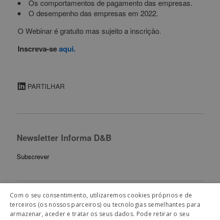
Os comportamentos de pagamento das empresas.
O desempenho das empresas em 2022.
O Webinar é gratuito mas sujeito a inscrição.
Inscreva-se
aqui.
PARTILHAR
Newsletter Informa D&B
Subscrever
Com o seu consentimento, utilizaremos cookies próprios e de
terceiros (os nossos parceiros) ou tecnologias semelhantes para
Artigos Relacionados
armazenar, aceder e tratar os seus dados. Pode retirar o seu