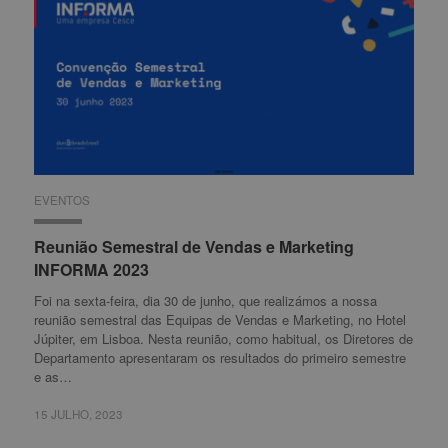
EVENTOS
EVENTOS
Reunião Semestral de Vendas e Marketing
Reunião Semestral de Vendas e Marketing
INFORMA 2023
INFORMA 2023
Foi na sexta-feira, dia 30 de junho, que realizámos a nossa
reunião semestral das Equipas de Vendas e Marketing, no Hotel
Júpiter, em Lisboa. Nesta reunião, como habitual, os Diretores de
Departamento apresentaram os resultados do primeiro semestre
e as…
15 JULHO, 2023
15 JULHO, 2023