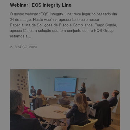
Webinar | EQS Integrity Line
Webinar | EQS Integrity Line
O nosso webinar “EQS Integrity Line” teve lugar no passado dia
24 de março. Neste webinar, apresentado pelo nosso
Especialista de Soluções de Risco e Compliance, Tiago Conde,
apresentámos a solução que, em conjunto com o EQS Group,
estamos a…
27 MARÇO, 2023
27 MARÇO, 2023