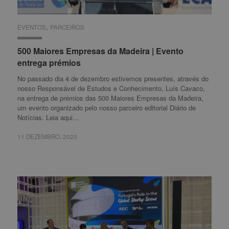
,
EVENTOS
EVENTOS
PARCEIROS
PARCEIROS
500 Maiores Empresas da Madeira | Evento
500 Maiores Empresas da Madeira | Evento
entrega prémios
entrega prémios
No passado dia 4 de dezembro estivemos presentes, através do
nosso Responsável de Estudos e Conhecimento, Luís Cavaco,
na entrega de prémios das 500 Maiores Empresas da Madeira,
um evento organizado pelo nosso parceiro editorial Diário de
Notícias. Leia aqui…
11 DEZEMBRO, 2023
11 DEZEMBRO, 2023