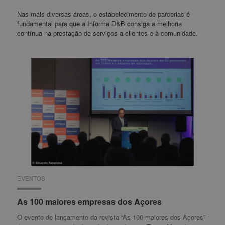
Nas mais diversas áreas, o estabelecimento de parcerias é
fundamental para que a Informa D&B consiga a melhoria
contínua na prestação de serviços a clientes e à comunidade.
EVENTOS
EVENTOS
As 100 maiores empresas dos Açores
As 100 maiores empresas dos Açores
O evento de lançamento da revista “As 100 maiores dos Açores”