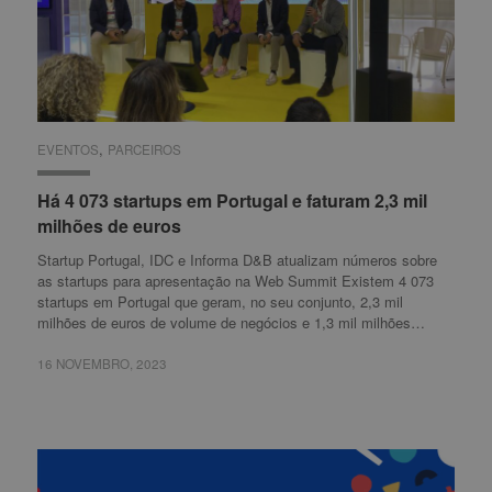
,
EVENTOS
EVENTOS
PARCEIROS
PARCEIROS
Há 4 073 startups em Portugal e faturam 2,3 mil
Há 4 073 startups em Portugal e faturam 2,3 mil
milhões de euros
milhões de euros
Startup Portugal, IDC e Informa D&B atualizam números sobre
as startups para apresentação na Web Summit Existem 4 073
startups em Portugal que geram, no seu conjunto, 2,3 mil
milhões de euros de volume de negócios e 1,3 mil milhões…
16 NOVEMBRO, 2023
16 NOVEMBRO, 2023