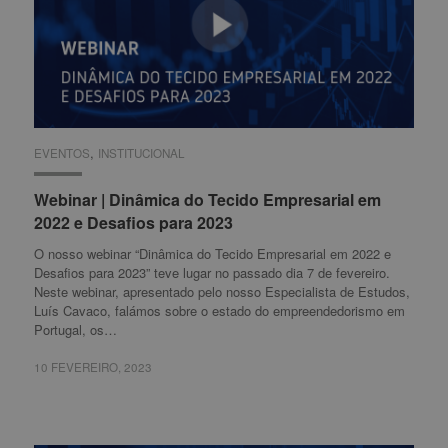
,
EVENTOS
EVENTOS
INSTITUCIONAL
INSTITUCIONAL
Webinar | Dinâmica do Tecido Empresarial em
Webinar | Dinâmica do Tecido Empresarial em
2022 e Desafios para 2023
2022 e Desafios para 2023
O nosso webinar “Dinâmica do Tecido Empresarial em 2022 e
Desafios para 2023” teve lugar no passado dia 7 de fevereiro.
Neste webinar, apresentado pelo nosso Especialista de Estudos,
Luís Cavaco, falámos sobre o estado do empreendedorismo em
Portugal, os…
10 FEVEREIRO, 2023
10 FEVEREIRO, 2023