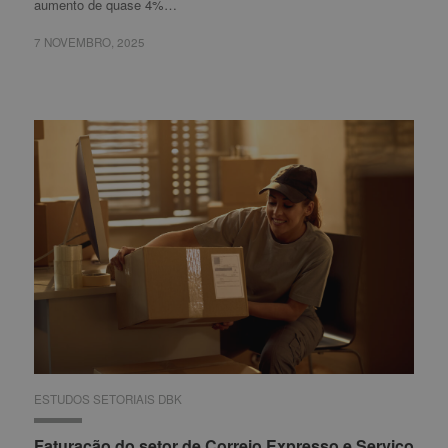
aumento de quase 4%…
7 NOVEMBRO, 2025
7 NOVEMBRO, 2025
ESTUDOS SETORIAIS DBK
ESTUDOS SETORIAIS DBK
Faturação do setor de Correio Expresso e Serviço
Faturação do setor de Correio Expresso e Serviço