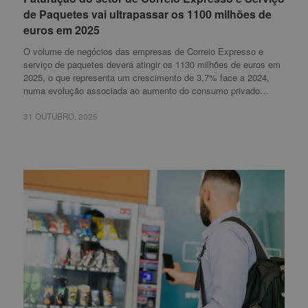
de Paquetes vai ultrapassar os 1100 milhões de
de Paquetes vai ultrapassar os 1100 milhões de
euros em 2025
euros em 2025
O volume de negócios das empresas de Correio Expresso e
serviço de paquetes deverá atingir os 1130 milhões de euros em
2025, o que representa um crescimento de 3,7% face a 2024,
numa evolução associada ao aumento do consumo privado…
31 OUTUBRO, 2025
31 OUTUBRO, 2025