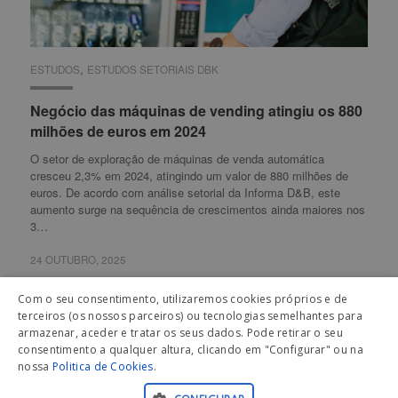
,
ESTUDOS
ESTUDOS
ESTUDOS SETORIAIS DBK
ESTUDOS SETORIAIS DBK
Negócio das máquinas de vending atingiu os 880
Negócio das máquinas de vending atingiu os 880
milhões de euros em 2024
milhões de euros em 2024
O setor de exploração de máquinas de venda automática
cresceu 2,3% em 2024, atingindo um valor de 880 milhões de
euros. De acordo com análise setorial da Informa D&B, este
aumento surge na sequência de crescimentos ainda maiores nos
3…
24 OUTUBRO, 2025
24 OUTUBRO, 2025
Com o seu consentimento, utilizaremos cookies próprios e de
terceiros (os nossos parceiros) ou tecnologias semelhantes para
armazenar, aceder e tratar os seus dados. Pode retirar o seu
Carregar mais artigos
consentimento a qualquer altura, clicando em "Configurar" ou na
nossa
Politica de Cookies
.