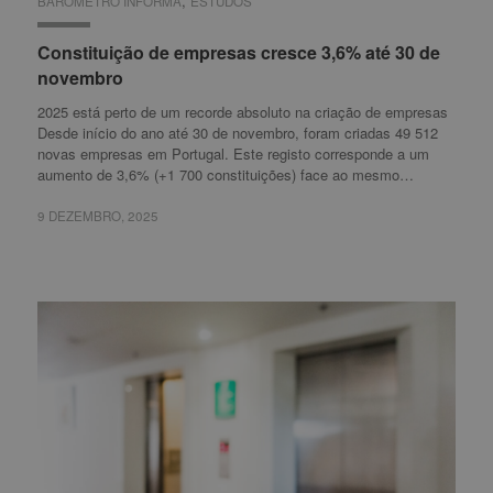
,
BARÓMETRO INFORMA
BARÓMETRO INFORMA
ESTUDOS
ESTUDOS
Constituição de empresas cresce 3,6% até 30 de
Constituição de empresas cresce 3,6% até 30 de
novembro
novembro
2025 está perto de um recorde absoluto na criação de empresas
Desde início do ano até 30 de novembro, foram criadas 49 512
novas empresas em Portugal. Este registo corresponde a um
aumento de 3,6% (+1 700 constituições) face ao mesmo…
9 DEZEMBRO, 2025
9 DEZEMBRO, 2025