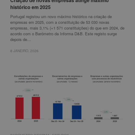
Criação de novas empresas atinge máximo
Criação de novas empresas atinge máximo
histórico em 2025
histórico em 2025
Portugal registou um novo máximo histórico na criação de
empresas em 2025, com a constituição de 53 030 novas
empresas, mais 3,1% (+1 571 constituições) do que em 2024, de
acordo com o Barómetro da Informa D&B. Este registo surge
depois de…
8 JANEIRO, 2026
8 JANEIRO, 2026