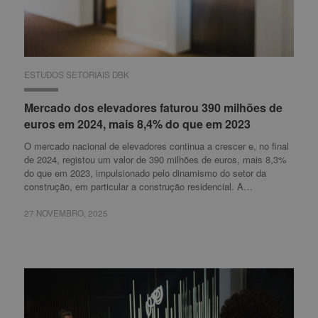
ESTUDOS SETORIAIS DBK
ESTUDOS SETORIAIS DBK
Mercado dos elevadores faturou 390 milhões de
Mercado dos elevadores faturou 390 milhões de
euros em 2024, mais 8,4% do que em 2023
euros em 2024, mais 8,4% do que em 2023
O mercado nacional de elevadores continua a crescer e, no final
de 2024, registou um valor de 390 milhões de euros, mais 8,3%
do que em 2023, impulsionado pelo dinamismo do setor da
construção, em particular a construção residencial. A…
27 NOVEMBRO, 2025
27 NOVEMBRO, 2025