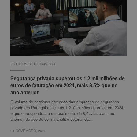
ESTUDOS SETORIAIS DBK
ESTUDOS SETORIAIS DBK
Segurança privada superou os 1,2 mil milhões de
Segurança privada superou os 1,2 mil milhões de
euros de faturação em 2024, mais 8,5% que no
euros de faturação em 2024, mais 8,5% que no
ano anterior
ano anterior
O volume de negócios agregado das empresas de segurança
privada em Portugal atingiu os 1 210 milhões de euros em 2024,
o que corresponde a um crescimento de 8,5% face ao ano
anterior, de acordo com a análise setorial da…
21 NOVEMBRO, 2025
21 NOVEMBRO, 2025