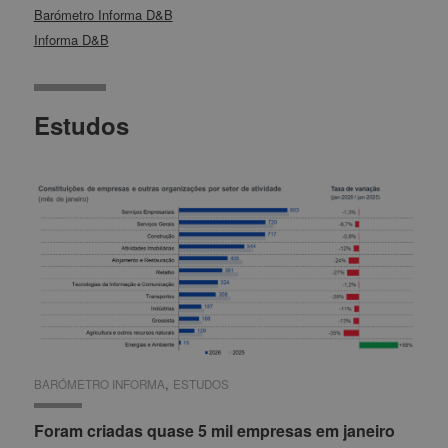
Barómetro Informa D&B
Informa D&B
Estudos
,
BARÓMETRO INFORMA
BARÓMETRO INFORMA
ESTUDOS
ESTUDOS
Foram criadas quase 5 mil empresas em janeiro
Foram criadas quase 5 mil empresas em janeiro