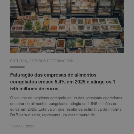
,
ESTUDOS
ESTUDOS
ESTUDOS SETORIAIS DBK
ESTUDOS SETORIAIS DBK
Faturação das empresas de alimentos
Faturação das empresas de alimentos
congelados cresce 5,4% em 2025 e atinge os 1
congelados cresce 5,4% em 2025 e atinge os 1
545 milhões de euros
545 milhões de euros
O volume de negócios agregado de 38 dos principais operadores
do setor de alimentos congelados atingiu os 1 545 milhões de
euros em 2025. Este valor, que resulta da estimativa da Informa
D&B para o setor, representa um crescimento de…
15 MAIO, 2026
15 MAIO, 2026