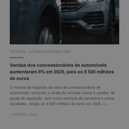
,
ESTUDOS
ESTUDOS
ESTUDOS SETORIAIS DBK
ESTUDOS SETORIAIS DBK
Vendas dos concessionários de automóveis
Vendas dos concessionários de automóveis
aumentaram 8% em 2025, para os 8 500 milhões
aumentaram 8% em 2025, para os 8 500 milhões
de euros
de euros
O volume de negócios do setor de concessionários de
automóveis, incluindo a venda de veículos novos e usados, de
peças de reposição, bem como serviços de mecânica e outras
atividades, atingiu os 8 500 milhões de euros em 2025, o…
13 MARÇO, 2026
13 MARÇO, 2026