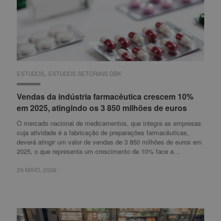
,
ESTUDOS
ESTUDOS
ESTUDOS SETORIAIS DBK
ESTUDOS SETORIAIS DBK
Vendas da indústria farmacêutica crescem 10%
Vendas da indústria farmacêutica crescem 10%
em 2025, atingindo os 3 850 milhões de euros
em 2025, atingindo os 3 850 milhões de euros
O mercado nacional de medicamentos, que integra as empresas
cuja atividade é a fabricação de preparações farmacêuticas,
deverá atingir um valor de vendas de 3 850 milhões de euros em
2025, o que representa um crescimento de 10% face a…
29 MAIO, 2026
29 MAIO, 2026