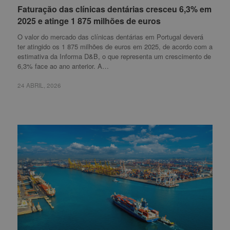
Faturação das clínicas dentárias cresceu 6,3% em
Faturação das clínicas dentárias cresceu 6,3% em
2025 e atinge 1 875 milhões de euros
2025 e atinge 1 875 milhões de euros
O valor do mercado das clínicas dentárias em Portugal deverá
ter atingido os 1 875 milhões de euros em 2025, de acordo com a
estimativa da Informa D&B, o que representa um crescimento de
6,3% face ao ano anterior. A…
24 ABRIL, 2026
24 ABRIL, 2026