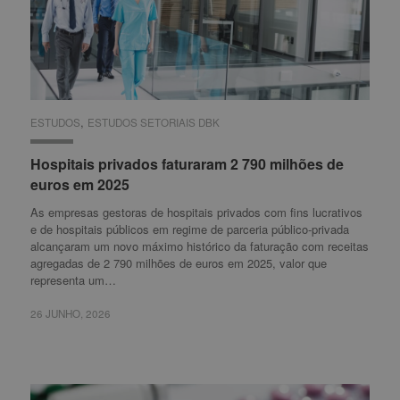
,
ESTUDOS
ESTUDOS
ESTUDOS SETORIAIS DBK
ESTUDOS SETORIAIS DBK
Hospitais privados faturaram 2 790 milhões de
Hospitais privados faturaram 2 790 milhões de
euros em 2025
euros em 2025
As empresas gestoras de hospitais privados com fins lucrativos
e de hospitais públicos em regime de parceria público-privada
alcançaram um novo máximo histórico da faturação com receitas
agregadas de 2 790 milhões de euros em 2025, valor que
representa um…
26 JUNHO, 2026
26 JUNHO, 2026