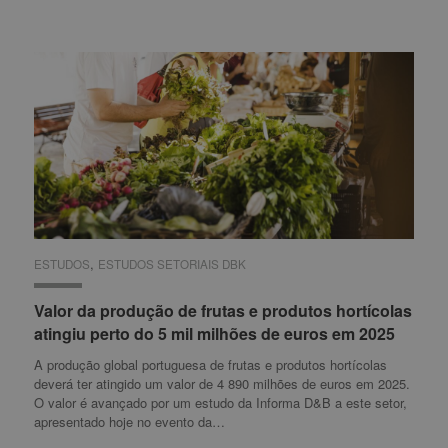
,
ESTUDOS
ESTUDOS
ESTUDOS SETORIAIS DBK
ESTUDOS SETORIAIS DBK
Valor da produção de frutas e produtos hortícolas
Valor da produção de frutas e produtos hortícolas
atingiu perto do 5 mil milhões de euros em 2025
atingiu perto do 5 mil milhões de euros em 2025
A produção global portuguesa de frutas e produtos hortícolas
deverá ter atingido um valor de 4 890 milhões de euros em 2025.
O valor é avançado por um estudo da Informa D&B a este setor,
apresentado hoje no evento da…