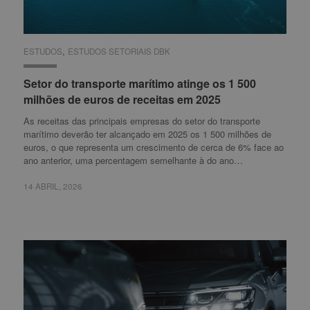
,
ESTUDOS
ESTUDOS
ESTUDOS SETORIAIS DBK
ESTUDOS SETORIAIS DBK
Setor do transporte marítimo atinge os 1 500
Setor do transporte marítimo atinge os 1 500
milhões de euros de receitas em 2025
milhões de euros de receitas em 2025
As receitas das principais empresas do setor do transporte
marítimo deverão ter alcançado em 2025 os 1 500 milhões de
euros, o que representa um crescimento de cerca de 6% face ao
ano anterior, uma percentagem semelhante à do ano…
14 ABRIL, 2026
14 ABRIL, 2026