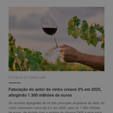
ESTUDOS SETORIAIS DBK
ESTUDOS SETORIAIS DBK
Faturação do setor do vinho cresce 2% em 2025,
Faturação do setor do vinho cresce 2% em 2025,
atingindo 1 300 milhões de euros
atingindo 1 300 milhões de euros
As receitas agregadas de 43 das principais empresas do setor do
vinho cresceram cerca de 2% em 2025, para os 1 300 milhões
de euros, de acordo com a análise da Informa D&B a este setor.