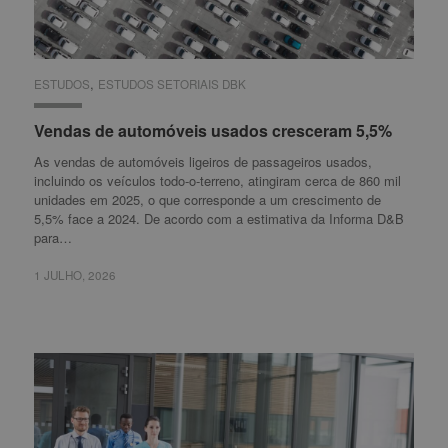
,
ESTUDOS
ESTUDOS
ESTUDOS SETORIAIS DBK
ESTUDOS SETORIAIS DBK
Vendas de automóveis usados cresceram 5,5%
Vendas de automóveis usados cresceram 5,5%
As vendas de automóveis ligeiros de passageiros usados,
incluindo os veículos todo-o-terreno, atingiram cerca de 860 mil
unidades em 2025, o que corresponde a um crescimento de
5,5% face a 2024. De acordo com a estimativa da Informa D&B
para…
1 JULHO, 2026
1 JULHO, 2026