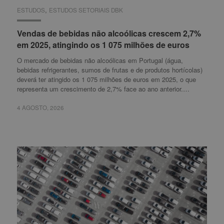
,
ESTUDOS
ESTUDOS
ESTUDOS SETORIAIS DBK
ESTUDOS SETORIAIS DBK
Vendas de bebidas não alcoólicas crescem 2,7%
Vendas de bebidas não alcoólicas crescem 2,7%
em 2025, atingindo os 1 075 milhões de euros
em 2025, atingindo os 1 075 milhões de euros
O mercado de bebidas não alcoólicas em Portugal (água,
bebidas refrigerantes, sumos de frutas e de produtos hortícolas)
deverá ter atingido os 1 075 milhões de euros em 2025, o que
representa um crescimento de 2,7% face ao ano anterior.…
4 AGOSTO, 2026
4 AGOSTO, 2026