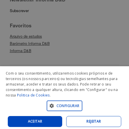
Subscrever
Favoritos
Arquivo de estudos
Barómetro Informa D&B
Informa D&B
Com o seu consentimento, utilizaremos cookies próprios e de
terceiros (os nossos parceiros) ou tecnologias semelhantes para
Artigos Relacionados
armazenar, aceder e tratar os seus dados. Pode retirar o seu
consentimento a qualquer altura, clicando em "Configurar" ou na
nossa
Politica de Cookies
.
CONFIGURAR
© 2026 Informa D&B, Lda. |
Política de privacidade
|
Política
de cookies
ACEITAR
REJEITAR