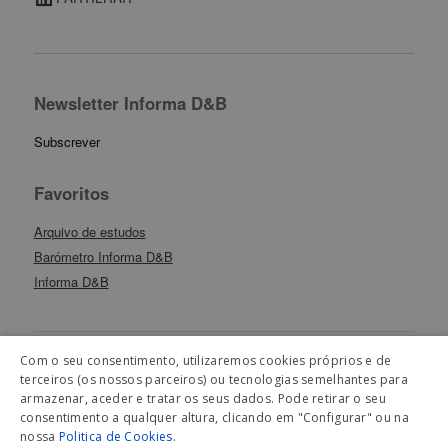
Newsletter Informa D&B
Subscrever
Favoritos
Arquivo de estudos
Barómetro Informa D&B
Informa D&B
Com o seu consentimento, utilizaremos cookies próprios e de
terceiros (os nossos parceiros) ou tecnologias semelhantes para
Artigos Relacionados
armazenar, aceder e tratar os seus dados. Pode retirar o seu
consentimento a qualquer altura, clicando em "Configurar" ou na
nossa
Politica de Cookies
.