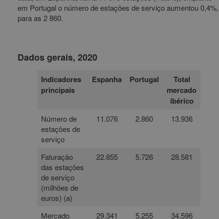
em Portugal o número de estações de serviço aumentou 0,4%,
para as 2 860.
Dados gerais, 2020
Indicadores
Espanha
Portugal
Total
principais
mercado
ibérico
Número de
11.076
2.860
13.936
estações de
serviço
Faturação
22.855
5.726
28.581
das estações
de serviço
(milhões de
euros) (a)
Mercado
29.341
5.255
34.596