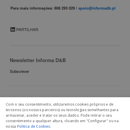
Para mais informações: 808 293 029 /
apoio@informadb.pt
PARTILHAR
Newsletter Informa D&B
Subscrever
Artigos Relacionados
Com o seu consentimento, utilizaremos cookies próprios e de
terceiros (os nossos parceiros) ou tecnologias semelhantes para
armazenar, aceder e tratar os seus dados. Pode retirar o seu
consentimento a qualquer altura, clicando em "Configurar" ou na
nossa
Politica de Cookies
.
© 2026 Informa D&B, Lda. |
Política de privacidade
|
Política