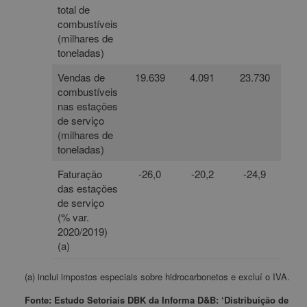
total de
combustíveis
(milhares de
toneladas)
Vendas de
19.639
4.091
23.730
combustíveis
nas estações
de serviço
(milhares de
toneladas)
Faturação
-26,0
-20,2
-24,9
das estações
de serviço
(% var.
2020/2019)
(a)
(a) inclui impostos especiais sobre hidrocarbonetos e excluí o IVA.
Fonte: Estudo Setoriais DBK da Informa D&B: ‘Distribuição de