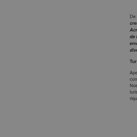
De 
cre
Acr
de 
env
div
Tur
Ape
com
Nos
tur
riq