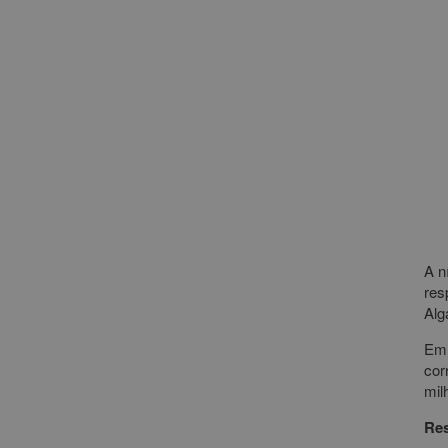
A n
res
Alg
Em 
cor
mil
Res