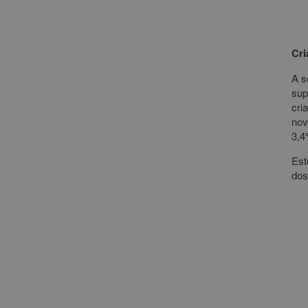
Cri
A s
sup
cri
nov
3,4
Est
dos