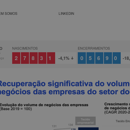
EM SOMOS
LINKEDIN
O
NASCIMENTOS
ENCERRAMENTOS
6
27831
05690
-4,1%
-18
oga