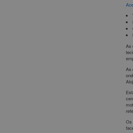
Ace
As 
tec
emp
As 
ond
Alo
Est
cer
mot
ref
Os 
fac