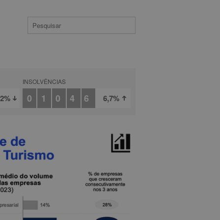
INSOLVÊNCIAS
01046
,2%
6,7%