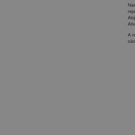
Nas
rep
Alo
Ati
A r
são