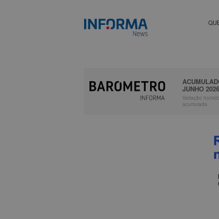
QU
ACUMULAD
JUNHO 202
Variação homól
acumulada