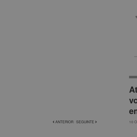
A
v
e
ANTERIOR
/
SEGUINTE
10 