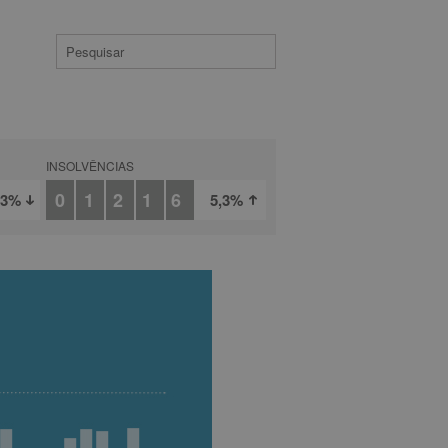
INSOLVÊNCIAS
01216
,3%
5,3%