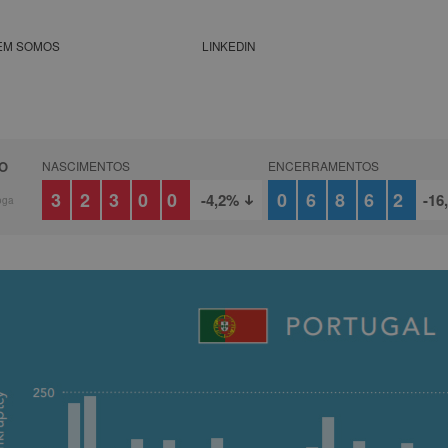
EM SOMOS
LINKEDIN
O
NASCIMENTOS
ENCERRAMENTOS
6
32300
06862
-4,2%
-16
oga