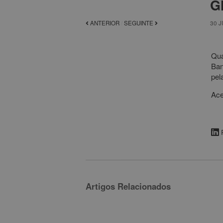
G
ANTERIOR
/
SEGUINTE
30 J
Qua
Ban
pel
Ac
Artigos Relacionados