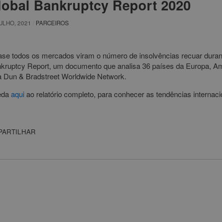
lobal Bankruptcy Report 2020
ULHO, 2021
/
PARCEIROS
se todos os mercados viram o número de insolvências recuar duran
kruptcy Report, um documento que analisa 36 países da Europa, Amé
a Dun & Bradstreet Worldwide Network.
eda
aqui
ao relatório completo, para conhecer as tendências internaci
PARTILHAR