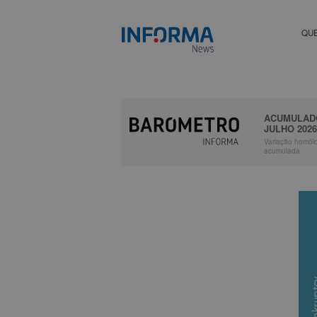
QU
ACUMULAD
JULHO 202
Variação homól
acumulada