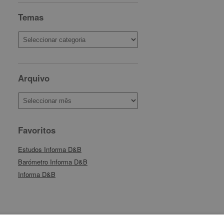
Temas
Temas
Arquivo
Arquivo
Favoritos
Estudos Informa D&B
Barómetro Informa D&B
Informa D&B