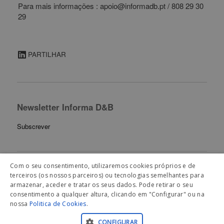
Para mais informações : apoio@informadb.pt / 808 29 30
29
PARTILHAR
Newsletter Informa D&B
Subscrever
Com o seu consentimento, utilizaremos cookies próprios e de
terceiros (os nossos parceiros) ou tecnologias semelhantes para
Artigos Relacionados
armazenar, aceder e tratar os seus dados. Pode retirar o seu
consentimento a qualquer altura, clicando em "Configurar" ou na
nossa
Politica de Cookies
.
CONFIGURAR