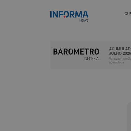
QU
ACUMULAD
JULHO 202
Variação homól
acumulada