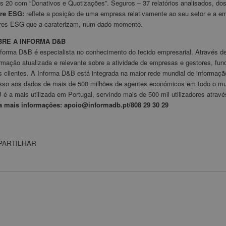
s 20 com “Donativos e Quotizações”. Seguros – 37 relatórios analisados, do
re ESG:
reflete a posição de uma empresa relativamente ao seu setor e a 
ores ESG que a caraterizam, num dado momento.
BRE A INFORMA D&B
forma D&B é especialista no conhecimento do tecido empresarial. Através de 
ormação atualizada e relevante sobre a atividade de empresas e gestores, f
s clientes. A Informa D&B está integrada na maior rede mundial de informaç
sso aos dados de mais de 500 milhões de agentes económicos em todo o mu
 é a mais utilizada em Portugal, servindo mais de 500 mil utilizadores atr
a mais informações: apoio@informadb.pt/808 29 30 29
PARTILHAR