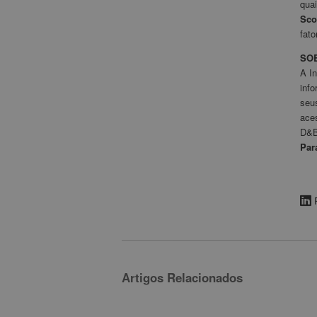
quai
Sco
fat
SO
A In
inf
seu
ace
D&B
Par
Artigos Relacionados