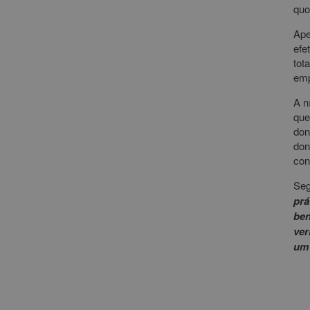
quo
Ape
efe
tot
emp
A n
que
don
don
con
Seg
prá
ben
ver
um 