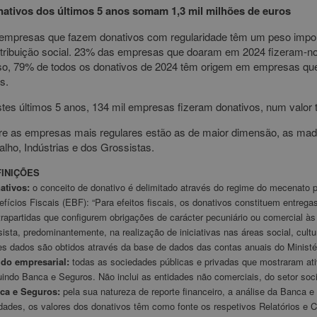
ativos dos últimos 5 anos somam 1,3 mil milhões de euros
empresas que fazem donativos com regularidade têm um peso import
tribuição social. 23% das empresas que doaram em 2024 fizeram-no
so, 79% de todos os donativos de 2024 têm origem em empresas que
s.
tes últimos 5 anos, 134 mil empresas fizeram donativos, num valor to
re as empresas mais regulares estão as de maior dimensão, as mad
alho, Indústrias e dos Grossistas.
INIÇÕES
ativos:
o conceito de donativo é delimitado através do regime do mecenato pr
efícios Fiscais (EBF): “Para efeitos fiscais, os donativos constituem entre
rapartidas que configurem obrigações de carácter pecuniário ou comercial às 
ista, predominantemente, na realização de iniciativas nas áreas social, cultu
es dados são obtidos através da base de dados das contas anuais do Ministé
ido empresarial:
todas as sociedades públicas e privadas que mostraram at
uindo Banca e Seguros. Não inclui as entidades não comerciais, do setor soc
ca e Seguros:
pela sua natureza de reporte financeiro, a análise da Banca 
dades, os valores dos donativos têm como fonte os respetivos Relatórios e 