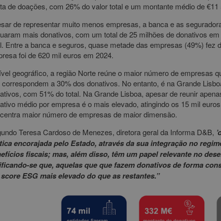
ta de doações, com 26% do valor total e um montante médio de €11
sar de representar muito menos empresas, a banca e as segurador
tuaram mais donativos, com um total de 25 milhões de donativos e
al. Entre a banca e seguros, quase metade das empresas (49%) fez d
resa foi de 620 mil euros em 2024.
ível geográfico, a região Norte reúne o maior número de empresas qu
 correspondem a 30% dos donativos. No entanto, é na Grande Lisboa
ativos, com 51% do total. Na Grande Lisboa, apesar de reunir apen
ativo médio por empresa é o mais elevado, atingindo os 15 mil euros,
centra maior número de empresas de maior dimensão.
undo Teresa Cardoso de Menezes, diretora geral da Informa D&B,
’
tica encorajada pelo Estado, através da sua integração no reg
efícios fiscais; mas, além disso, têm um papel relevante no de
ificando-se que, aquelas que que fazem donativos de forma con
score ESG mais elevado do que as restantes.”