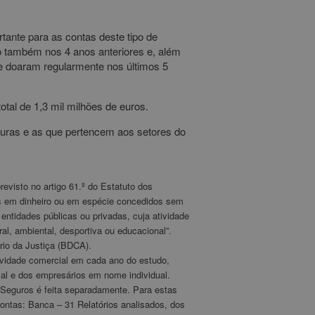
ante para as contas deste tipo de
 também nos 4 anos anteriores e, além
 doaram regularmente nos últimos 5
tal de 1,3 mil milhões de euros.
uras e as que pertencem aos setores do
evisto no artigo 61.º do Estatuto dos
gas em dinheiro ou em espécie concedidos sem
entidades públicas ou privadas, cuja atividade
ral, ambiental, desportiva ou educacional”.
rio da Justiça (BDCA).
ividade comercial em cada ano do estudo,
ial e dos empresários em nome individual.
e Seguros é feita separadamente. Para estas
Contas: Banca – 31 Relatórios analisados, dos