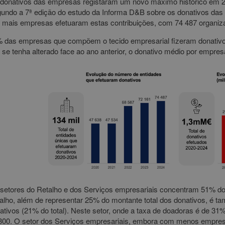
donativos das empresas registaram um novo máximo histórico em 20
undo a 7ª edição do estudo da Informa D&B sobre os donativos da
 mais empresas efetuaram estas contribuições, com 74 487 organiza
 das empresas que compõem o tecido empresarial fizeram donativ
 se tenha alterado face ao ano anterior, o donativo médio por empr
setores do Retalho e dos Serviços empresariais concentram 51% do 
alho, além de representar 25% do montante total dos donativos, é 
ativos (21% do total). Neste setor, onde a taxa de doadoras é de 31
300. O setor dos Serviços empresariais, embora com menos empresa