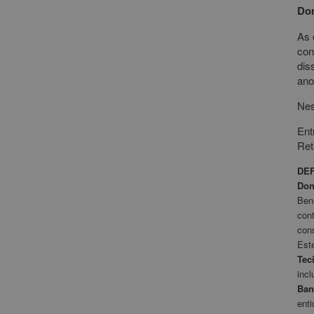
Don
As 
con
dis
ano
Nes
Ent
Ret
DEF
Don
Ben
cont
cons
Est
Tec
incl
Ban
enti