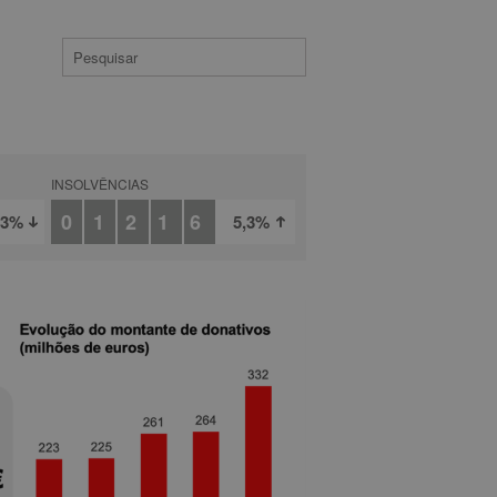
INSOLVÊNCIAS
01216
,3%
5,3%