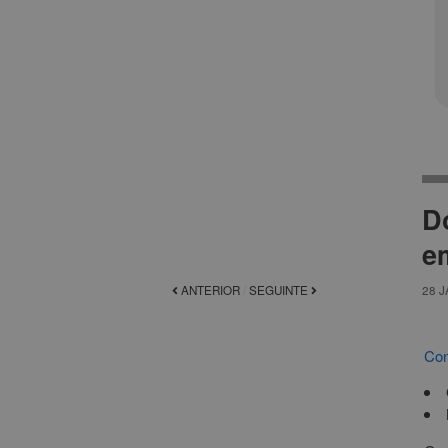
D
e
ANTERIOR
/
SEGUINTE
28 J
Con