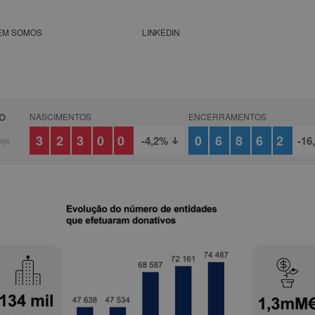
EM SOMOS
LINKEDIN
O
NASCIMENTOS
ENCERRAMENTOS
6
32300
06862
-4,2%
-16
oga