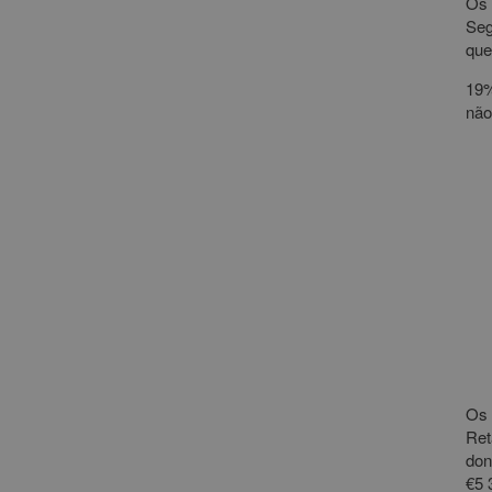
Os 
Seg
que
19%
não
Os 
Ret
don
€5 