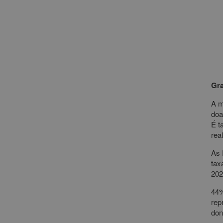
Gra
A m
doa
É t
rea
As 
tax
202
44%
rep
don