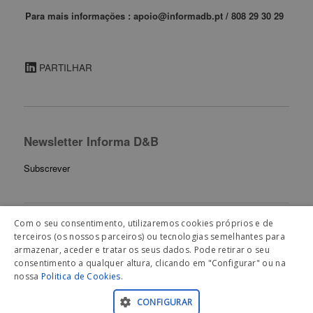
Para mais informações : apoio@informadb.pt / 808 29 30 29
PARTILHAR
Newsletter Informa D&B
Subscrever
Com o seu consentimento, utilizaremos cookies próprios e de
terceiros (os nossos parceiros) ou tecnologias semelhantes para
Artigos Relacionados
armazenar, aceder e tratar os seus dados. Pode retirar o seu
consentimento a qualquer altura, clicando em "Configurar" ou na
nossa
Politica de Cookies
.
CONFIGURAR
© 2026 Informa D&B, Lda. |
Política de privacidade
|
Política